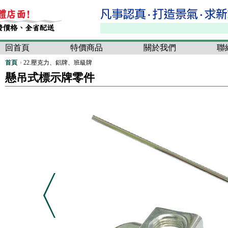
回首頁
特價商品
關於我們
聯
首頁
22.壓克力、鋁牌、班級牌
懸吊式標示牌零件