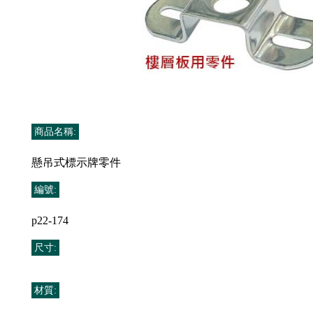
商品名稱:
懸吊式標示牌零件
編號:
p22-174
尺寸:
材質: